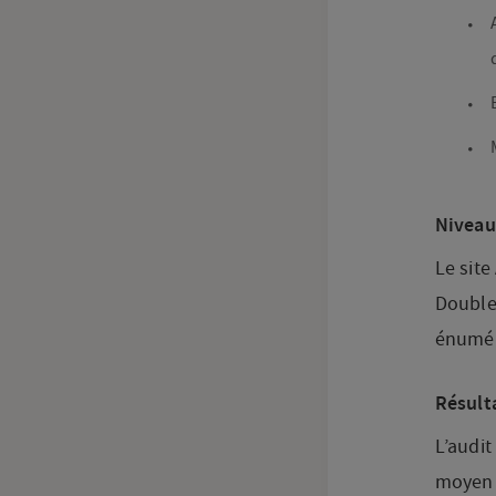
Niveau
Le site
Double
énumér
Résulta
L’audit
moyen 