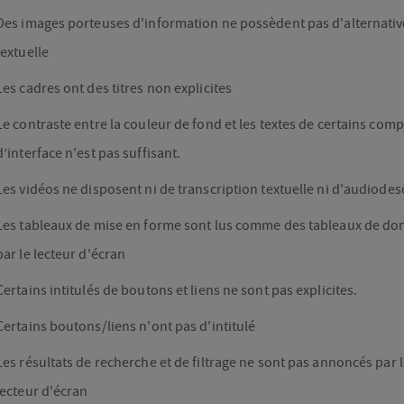
Des images porteuses d'information ne possèdent pas d'alternativ
textuelle
Les cadres ont des titres non explicites
Le contraste entre la couleur de fond et les textes de certains com
d’interface n'est pas suffisant.
Les vidéos ne disposent ni de transcription textuelle ni d'audiodes
Les tableaux de mise en forme sont lus comme des tableaux de do
par le lecteur d'écran
Certains intitulés de boutons et liens ne sont pas explicites.
Certains boutons/liens n'ont pas d'intitulé
Les résultats de recherche et de filtrage ne sont pas annoncés par 
lecteur d'écran