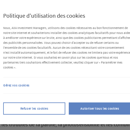
Politique d'utilisation des cookies
Nous, AXA Investment Managers, utilisons des cookies nécessaires au bon fonctionnement de
notre site Internet et souhaiterions installer des cookies analytiques facultatifs pour nous aide
à améliorer votre expérience sur le site, ainsi que des cookies publicitaires permettant d’affiche
des publicités personnalisées. Vous pouvez choisir d’accepter ou de refuser certains ou
l’ensemble de ces cookies facultatifs. Aucun de ces cookies nécessitant votre consentement
n’est installé automatiquement, et le fait de refuser des cookies ne limitera pas votre expérienc
sur notre site Internet. Si vous souhaitez en savoir plus sur les cookies que Nous et nos
partenaires tiers souhaitons effectivement collecter, veuillez cliquer sur « Paramétrer mes
ue d'accessibilité
cookies ».
ectives internationales WCAG 2.0 fournissent diverses
Gérez vos cookies
andations sur la façon dont les sites Web devraient être
bles à un large éventail de personnes handicapées. Cela
d la cécité et la faible vision, la surdité et la perte d'audit
Refuser les cookies
Autoriser tous les cookies
s d'apprentissage, les limitations cognitives, les mouveme
, les troubles de la parole, la photosensibilité et les combi