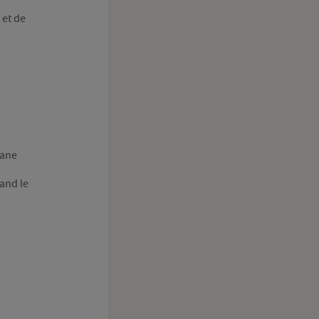
 et de
iane
and le