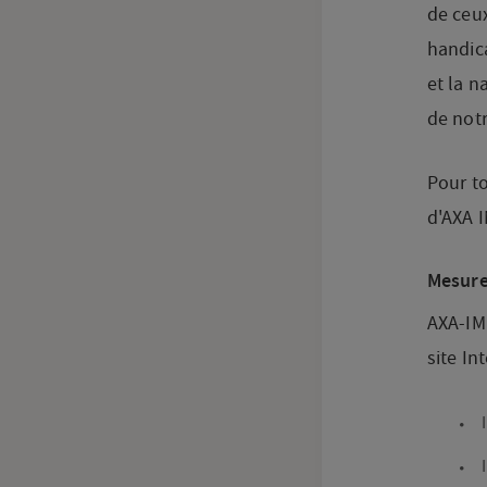
de ceux
handic
et la n
de notr
Pour to
d'AXA I
Mesures
AXA-IM 
site Int