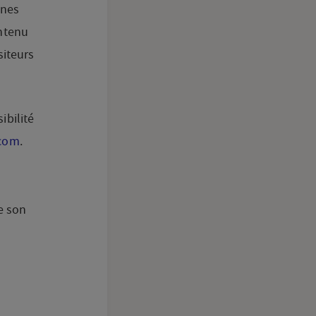
nnes
ontenu
siteurs
ibilité
com
.
e son