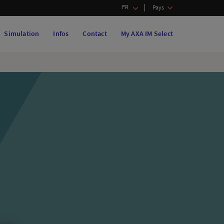
FR
Pays
Simulation
Infos
Contact
My AXA IM Select