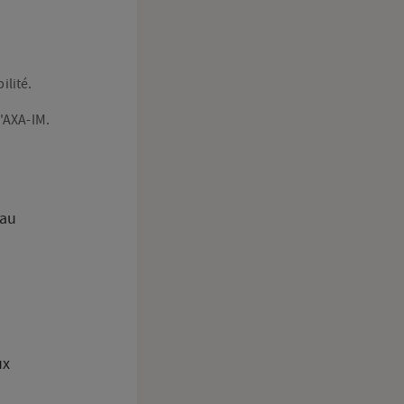
ilité.
d'AXA-IM.
eau
ux