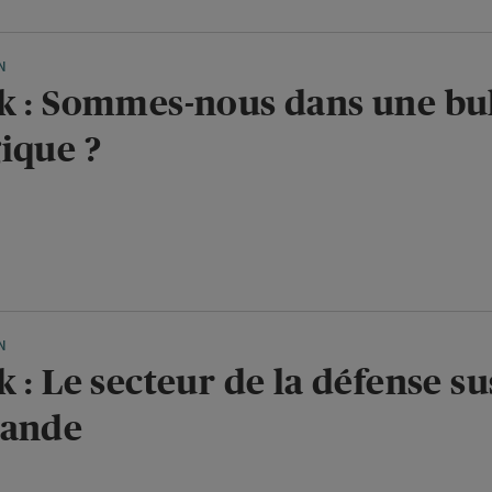
N
k : Sommes-nous dans une bu
ique ?
N
 : Le secteur de la défense su
mande