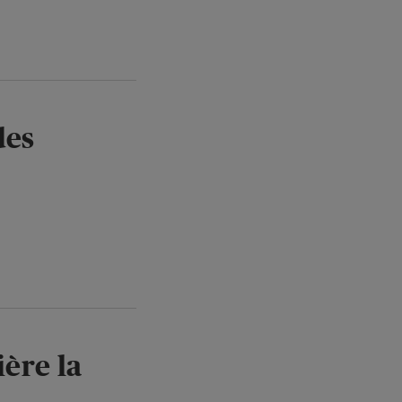
des
ière la