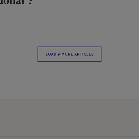
dollar ?
MORE
LOAD 9 MORE ARTICLES
ARTICLES
WILL
BE
ADDED
ON
THE
PAGE
WHEN
THE
BUTTON
IS
CLICKED.
THE