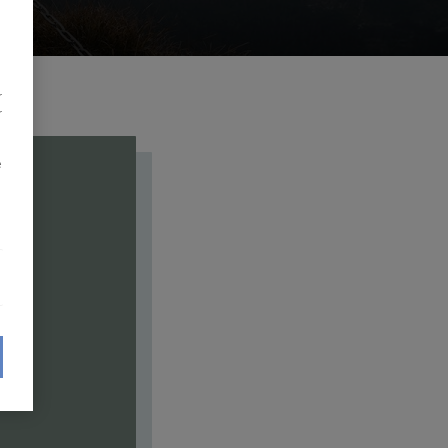
r
r
e