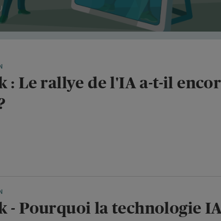
)
N
 : Le rallye de l'IA a-t-il enco
?
N
 - Pourquoi la technologie IA 